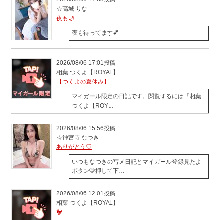
☆高城 りな
夜も🌙
夜も待ってます💕
2026/08/06 17:01投稿
相葉 つくよ【ROYAL】
【つくよの夏休み】
マイガール限定の日記です。閲覧するには「相葉
つくよ【ROY…
2026/08/06 15:56投稿
☆神宮寺 なつき
ありがとう♡
いつもなつきの写メ日記とマイガール登録見たよ
ボタン🩷押して下…
2026/08/06 12:01投稿
相葉 つくよ【ROYAL】
🐓