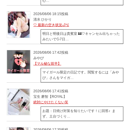
心…
2026/08/06 18:15投稿
清水 ひかり
🤍 最新の空き状況🛁🫧
明日と明後日は貴賓室 🏰🤍キャンセル出ちゃった
みたいで💦7日…
2026/08/06 17:42投稿
みやび
【マル秘な前半】
マイガール限定の日記です。閲覧するには「みや
び」さんをマイガ…
2026/08/06 17:41投稿
宝生 磨智【ROYAL】
絶対にやけたくない笑
お題：日焼け対策を知りたいです！に回答♪ ま
ず、土台づくり…
2026/08/06 17:35投稿