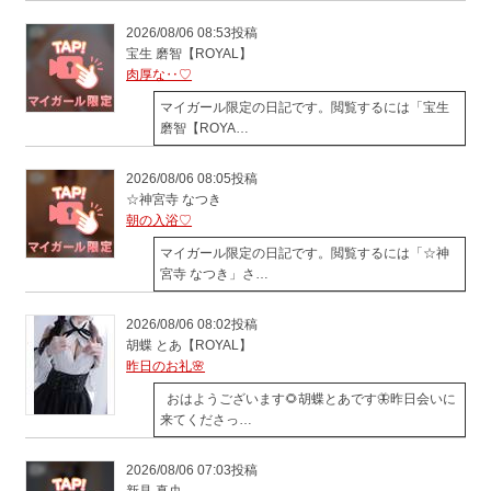
2026/08/06 08:53投稿
宝生 磨智【ROYAL】
肉厚な‥♡
マイガール限定の日記です。閲覧するには「宝生
磨智【ROYA…
2026/08/06 08:05投稿
☆神宮寺 なつき
朝の入浴♡
マイガール限定の日記です。閲覧するには「☆神
宮寺 なつき」さ…
2026/08/06 08:02投稿
胡蝶 とあ【ROYAL】
昨日のお礼🌸
おはようございます🌻胡蝶とあです🦋昨日会いに
来てくださっ…
2026/08/06 07:03投稿
新見 真央