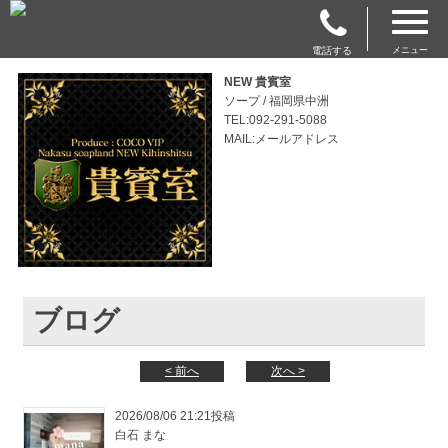
電話する
メニュー
NEW 貴賓室
ソープ / 福岡県中洲
TEL:092-291-5088
MAIL:メールアドレス
ブログ
< 前へ
次へ >
2026/08/06 21:21投稿
白石 まな