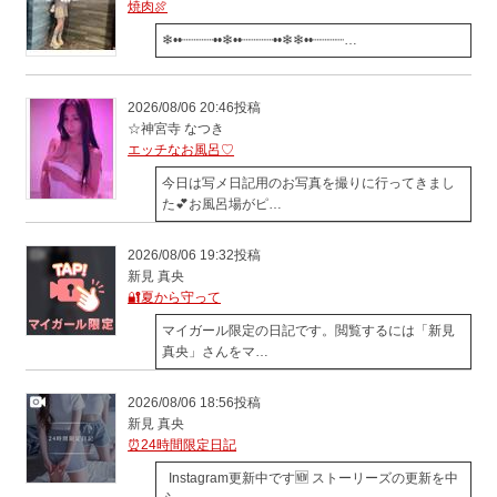
焼肉🍖
❄︎••┈┈┈┈••❄︎••┈┈┈┈••❄︎❄︎••┈┈┈┈…
2026/08/06 20:46投稿
☆神宮寺 なつき
エッチなお風呂♡
今日は写メ日記用のお写真を撮りに行ってきまし
た💕お風呂場がピ…
2026/08/06 19:32投稿
新見 真央
🔐夏から守って
マイガール限定の日記です。閲覧するには「新見
真央」さんをマ…
2026/08/06 18:56投稿
新見 真央
⏰24時間限定日記
Instagram更新中です🆕 ストーリーズの更新を中