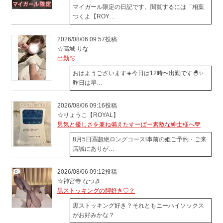
マイガール限定の日記です。閲覧するには「相葉
つくよ【ROY…
2026/08/06 09:57投稿
☆高城 りな
出勤🫧
おはようございます☀️今日は12時〜出勤です🐣‪✨️
昨日は早…
2026/08/06 09:16投稿
☆りょうこ【ROYAL】
男気と優しさを兼ね備えたすーぱー素敵な紳士様へ💙
8月5日🈵超絶ロングコース❕事前の姫ご予約・ご来
店誠にありが…
2026/08/06 09:12投稿
☆神宮寺 なつき
黒ストッキングの脚好き♡？
黒ストッキング好き？それともニーハイソックス
がお好みかな？